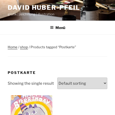
Zum
DAVID HUBER-PFEIL
Inhalt
grafik | zeichnung | illustration
springen
Menü
Home
/
shop
/ Products tagged “Postkarte”
POSTKARTE
Showing the single result